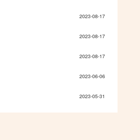
2023-08-17
2023-08-17
2023-08-17
2023-06-06
2023-05-31