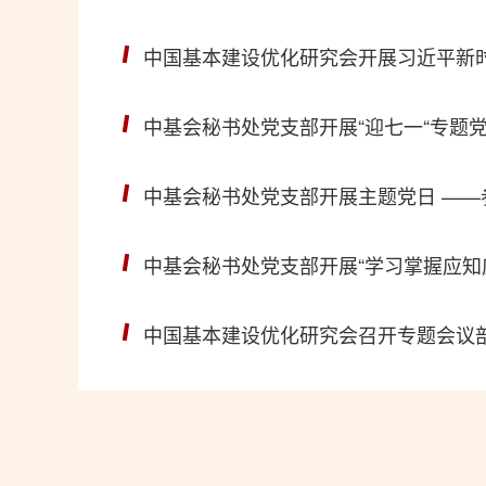
中国基本建设优化研究会开展习近平新
中基会秘书处党支部开展“迎七一“专题
中基会秘书处党支部开展主题党日 —
中基会秘书处党支部开展“学习掌握应知
中国基本建设优化研究会召开专题会议